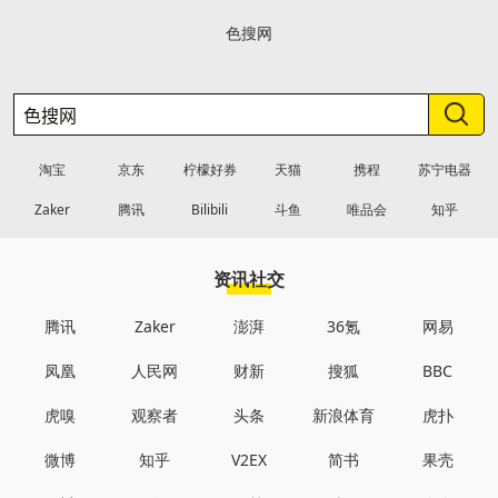
色搜网
淘宝
京东
柠檬好券
天猫
携程
苏宁电器
Zaker
腾讯
Bilibili
斗鱼
唯品会
知乎
资讯社交
腾讯
Zaker
澎湃
36氪
网易
凤凰
人民网
财新
搜狐
BBC
虎嗅
观察者
头条
新浪体育
虎扑
微博
知乎
V2EX
简书
果壳