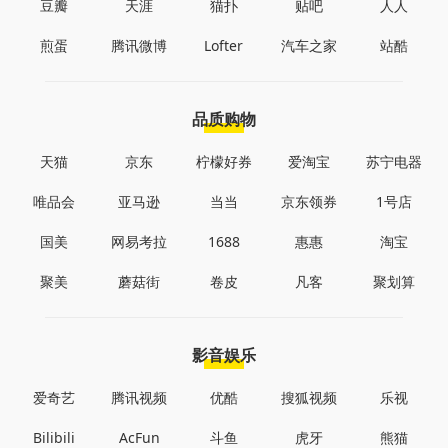
豆瓣
天涯
猫扑
贴吧
人人
煎蛋
腾讯微博
Lofter
汽车之家
站酷
品质购物
天猫
京东
柠檬好券
爱淘宝
苏宁电器
唯品会
亚马逊
当当
京东领券
1号店
国美
网易考拉
1688
惠惠
淘宝
聚美
蘑菇街
卷皮
凡客
聚划算
影音娱乐
爱奇艺
腾讯视频
优酷
搜狐视频
乐视
Bilibili
AcFun
斗鱼
虎牙
熊猫